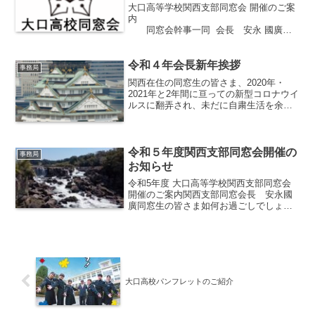
大口高等学校関西支部同窓会 開催のご案
内
同窓会幹事一同 会長 安永 國廣新
緑の候 同窓生の皆さま如何お過ごしで
しょうか。下記の通り同窓会を開催しま
す。同窓生との久し振りの再会で旧交を
令和４年会長新年挨拶
事務局
温めて頂けたら幸い...
関西在住の同窓生の皆さま、2020年・
2021年と2年間に亘っての新型コロナウイ
ルスに翻弄され、未だに自粛生活を余儀
なくされていますが、如何お過ごしでし
ょうか。感染拡大も落ち着いてきたかと
安心していたら今度は”オミクロン株”が流
行しています...
令和５年度関西支部同窓会開催の
事務局
お知らせ
令和5年度 大口高等学校関西支部同窓会
開催のご案内関西支部同窓会長 安永國
廣同窓生の皆さま如何お過ごしでしょう
か。5月8日から新型コロナウイルス感染
症について、季節性インフルエンザなど
と同じ「５類」に移行する方向で検討さ
れています。そこで関...
大口高校パンフレットのご紹介