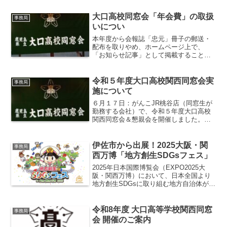
大口高校同窓会「年会費」の取扱
事務局
いについ
本年度から会報誌「忠元」冊子の郵送・
配布を取りやめ、ホームページ上で、
「お知らせ記事」として掲載することに
なりました。そのため、会報誌「忠元」
に同梱して年会費の振込用紙を配布する
ことができなくなりました。これを契機
令和５年度大口高校関西同窓会実
事務局
に、同窓会年会費の意義、口...
施について
６月１７日：がんこJR桃谷店（同窓生が
勤務する会社）で、令和５年度大口高校
関西同窓会＆懇親会を開催しました。コ
ロナ禍明け、久しぶりの開催と言うこと
で同窓生の情報交換や親睦が計れまし
た。参加者は来賓の方々含め４８名でア
伊佐市から出展！2025大阪・関
事務局
ットホームな雰囲気の中、...
西万博「地方創生SDGsフェス」
2025年日本国際博覧会（EXPO2025大
阪・関西万博）において、日本全国より
地方創生SDGsに取り組む地方自治体が一
堂に会する展示会イベント「地方創生
SDGsフェス」が下記日程で開催されま
す。人気ゲームコンテンツ「桃太郎電
令和8年度 大口高等学校関西同窓
事務局
鉄」とのコラボ...
会 開催のご案内