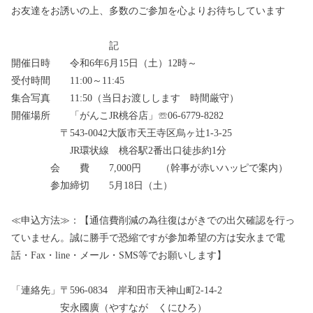
お友達をお誘いの上、多数のご参加を心よりお待ちしています
記
開催日時 令和6年6月15日（土）12時～
受付時間 11:00～11:45
集合写真 11:50（当日お渡しします 時間厳守）
開催場所 「がんこJR桃谷店」☏06-6779-8282
〒543-0042大阪市天王寺区烏ヶ辻1-3-25
JR環状線 桃谷駅2番出口徒歩約1分
会 費 7,000円 （幹事が赤いハッピで案内）
参加締切 5月18日（土）
≪申込方法≫：
【通信費削減の為往復はがきでの出欠確認を行っ
ていません。誠に勝手で恐縮ですが参加希望の方は安永まで電
話・Fax・line・メール・SMS等でお願いします】
「連絡先」〒596-0834 岸和田市天神山町2-14-2
安永國廣（やすなが くにひろ）