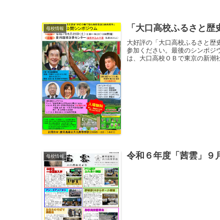
「大口高校ふるさと歴
母校情報
大好評の「大口高校ふるさと歴
参加ください。最後のシンポジウ
は、大口高校ＯＢで東京の新潮社
令和６年度「茜雲」９
母校情報