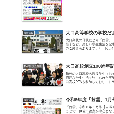
大口高等学校の学校だ
母校情報
大口高校の母校だより「茜雲」
様子など、楽しい学生生活を記
のご紹介もあります。↓ 下記イメ
大口高校創立100周年
100周年記念行事
母校の大口高校の現役学生（おそ
窮屈な学生生活を強いられた卒
口高校PTAも参加しており、ドラ
令和8年度「茜雲」1月
母校情報
「茜雲」令和８年１月号【吉満 
ことで，伊佐市役所が中心とな