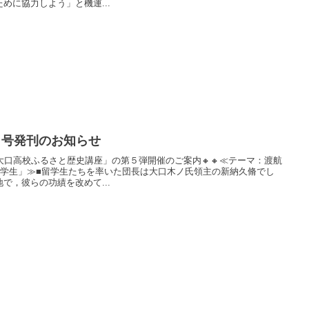
めに協力しよう」と機運...
月号発刊のお知らせ
「大口高校ふるさと歴史講座」の第５弾開催のご案内🔸🔸≪テーマ：渡航
留学生」≫■留学生たちを率いた団長は大口木ノ氏領主の新納久脩でし
で，彼らの功績を改めて...