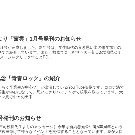
より「茜雲」1月号発刊のお知らせ
1月号が完成しました。新年号は、学生時代の良き思い出の修学旅行の
事でご紹介しています。また、故郷で楽しむサッカー部OBの活躍ぶり
ージをクリックするとPD...
記念「青春ロック」の紹介
らく卒業生が中心？）が出演しているYou Tube映像です。コロナ渦で
業生が中心になって、思いっきりハッチャケて校歌を歌っています。大
マ風で中々の出来...
号発刊のお知らせ
庄司校長先生よりのメッセージ】今年は新納忠元公生誕500周年という
り官民挙げて様々なイベントを開催することとなっています。我が大口