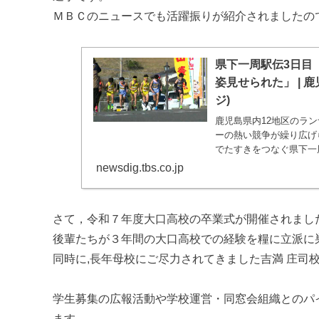
ＭＢＣのニュースでも活躍振りが紹介されましたの
県下一周駅伝3日目
姿見せられた」 | 鹿
ジ)
鹿児島県内12地区のラ
ーの熱い競争が繰り広げら
でたすきをつなぐ県下一周
newsdig.tbs.co.jp
さて，令和７年度大口高校の卒業式が開催されまし
後輩たちが３年間の大口高校での経験を糧に立派に
同時に,長年母校にご尽力されてきました吉満 庄司
学生募集の広報活動や学校運営・同窓会組織とのパ
ます。