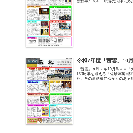
高校生たちも「地域の活性化のた
令和7年度「茜雲」10
母校情報
「茜雲」令和７年10月号🔸🔸
160周年を迎える「薩摩藩英国
た。その新納家にゆかりのある地