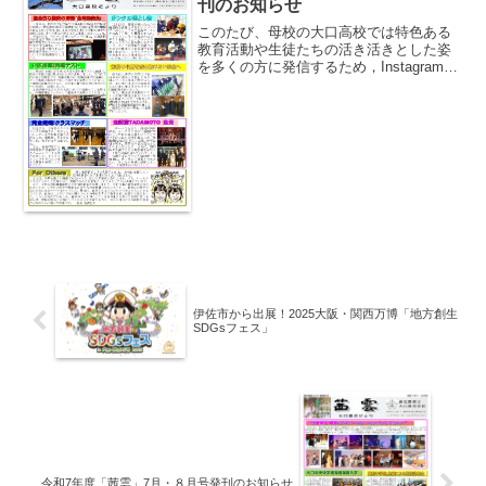
刊のお知らせ
このたび、母校の大口高校では特色ある
教育活動や生徒たちの活き活きとした姿
を多くの方に発信するため，Instagramが
始まりました。関西同窓会の皆さま、ぜ
ひ覗いてみてください。上記の写真は、
先日の寒波襲来の日特別教室棟４階から
テニスコート越...
伊佐市から出展！2025大阪・関西万博「地方創生
SDGsフェス」
令和7年度「茜雲」7月・８月号発刊のお知らせ