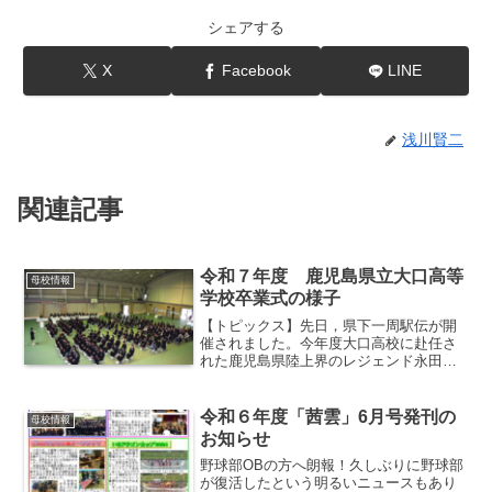
シェアする
X
Facebook
LINE
浅川賢二
関連記事
令和７年度 鹿児島県立大口高等
母校情報
学校卒業式の様子
【トピックス】先日，県下一周駅伝が開
催されました。今年度大口高校に赴任さ
れた鹿児島県陸上界のレジェンド永田宏
一郎先生が，大会１日目，３日目，５日
目といずれも区間３位という大車輪の活
躍を見せてくれました。特に，３日目は
令和６年度「茜雲」6月号発刊の
母校情報
伊佐市役所大口庁舎前から...
お知らせ
野球部OBの方へ朗報！久しぶりに野球部
が復活したという明るいニュースもあり