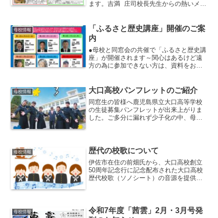
ます。吉満 庄司校長先生からの熱いメッ
セージです。"生徒数は少ないですが，生
徒たちは一生懸命頑張っています。そし
て，保護者や同窓生，地域の方々が大口
「ふるさと歴史講座」開催のご案
母校情報
高校を支えてくだ...
内
●母校と同窓会の共催で「ふるさと歴史講
座」が開催されます～関心はあるけど遠
方の為に参加できない方は、資料をお送
りできます→ 吉満 校長先生迄ご相談
ください ～
大口高校パンフレットのご紹介
母校情報
同窓生の皆様へ鹿児島県立大口高等学校
の生徒募集パンフレットが出来上がりま
した。ご多分に漏れず少子化の中、母校
の生徒数が激減しています。名門「大口
高校」の灯を消さないために、現校長
（吉満 庄司先生）が生徒募集に東奔西走
されています。卒業生の皆...
歴代の校歌について
母校情報
伊佐市在住の前畑氏から、大口高校創立
50周年記念行に記念配布された大口高校
歴代校歌（ソノシート）の音源を提供し
てもらいました。せっかくホームページ
に掲載するのではと、それぞれの校歌の
起源や歌われた期間等について情報収集
をしてみました。大口高...
令和7年度「茜雲」2月・3月号発
母校情報