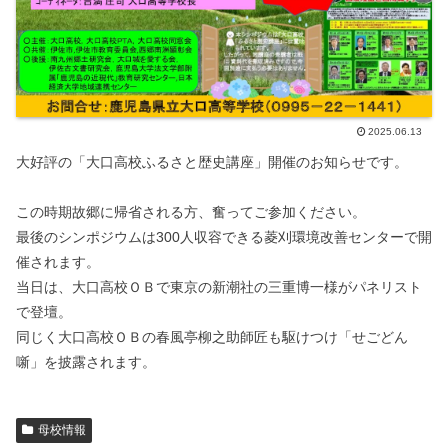
2025.06.13
大好評の「大口高校ふるさと歴史講座」開催のお知らせです。
この時期故郷に帰省される方、奮ってご参加ください。
最後のシンポジウムは300人収容できる菱刈環境改善センターで開
催されます。
当日は、大口高校ＯＢで東京の新潮社の三重博一様がパネリスト
で登壇。
同じく大口高校ＯＢの春風亭柳之助師匠も駆けつけ「せごどん
噺」を披露されます。
母校情報