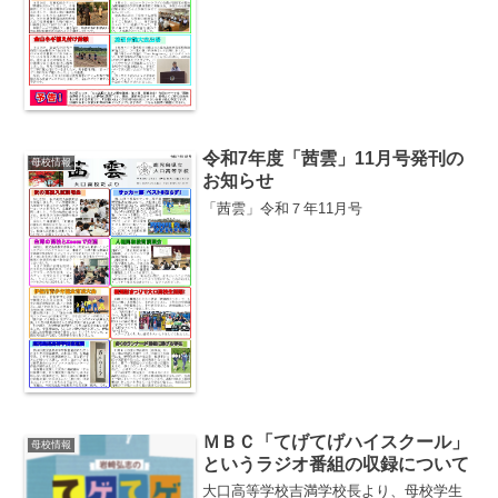
時は中止を余儀なくされた修学旅行も復
活し，文化祭も一般の方も...
令和7年度「茜雲」11月号発刊の
母校情報
お知らせ
「茜雲」令和７年11月号
ＭＢＣ「てげてげハイスクール」
母校情報
というラジオ番組の収録について
大口高等学校吉満学校長より、母校学生