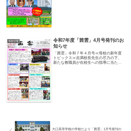
は、大口高校ＯＢで東京の新潮社の三重
博一様がパネリストで...
令和7年度「茜雲」4月号発刊のお
母校情報
知らせ
「茜雲」令和７年４月号≪母校の新年度
トピックス≫吉満校長先生の尽力の下、
新たな教職員が在校生への指導に当たら
れることになりましたのでご紹介です。
〇 永田宏一郎先生・・大学駅伝の日本記
録も持たれており、実業団（旭化成）で
は世界陸上出場の経験の...
大口高等学校の学校だより「茜雲」1月号発刊の