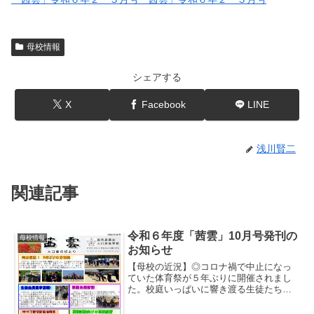
母校情報
シェアする
X
Facebook
LINE
浅川賢二
関連記事
令和６年度「茜雲」10月号発刊の
母校情報
お知らせ
【母校の近況】◎コロナ禍で中止になっ
ていた体育祭が５年ぶりに開催されまし
た。校庭いっぱいに響き渡る生徒たちの
歓声や保護者の応援の声で，久しぶりに
活気のある大口高校になりました。◎一