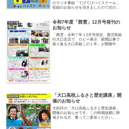
のラジオ番組「てげてげハイスクール」
収録のお知らせを頂きましたので次のと
おり紹介します。尚、「ラジコ
（radiko）」というアプリは、iOSや
Android端末のアプリで、当該エリア（こ
令和7年度「茜雲」12月号発刊の
母校情報
の場合鹿児島県内）...
お知らせ
「茜雲」令和７年１2月号現在、鹿児島銀
行大口支店で、ロビー展示「新聞記事で
振り返る大口高校この１年」が開催中。
この１年間，新聞やテレビで取り上げら
れた母校大口高校のニュース24件をパネ
ルで紹介し，生徒たちの活躍を振り返る
内容です。年末に帰郷...
「大口高校ふるさと歴史講座」開
母校情報
催のお知らせ
大好評の「大口高校ふるさと歴史講座」
開催のお知らせです。この時期故郷に帰
省される方、奮ってご参加ください。最
後のシンポジウムは300人収容できる菱刈
環境改善センターで開催されます。当日