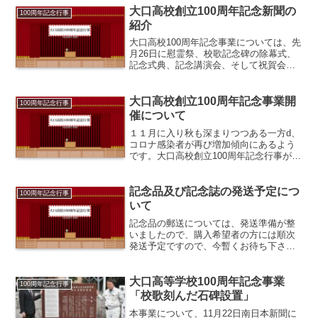
す。大口高校PTAも参加しており、ドラ
大口高校創立100周年記念新聞の
100周年記念行事
マ風で中々の出来...
紹介
大口高校100周年記念事業については、先
月26日に慰霊祭、校歌記念碑の除幕式、
記念式典、記念講演会、そして祝賀会を
無事終了することができました。新型コ
ロナウイルス感染症の感染状況を踏ま
え、可能な限りの感染防止対策を取りな
大口高校創立100周年記念事業開
100周年記念行事
がら規模を縮小して実...
催について
１１月に入り秋も深まりつつある一方d、
コロナ感染者が再び増加傾向にあるよう
です。大口高校創立100周年記念行事が、
いよいよ１１月２６日に迫ってまいりま
した。当日のスケジュール等についてお
知らせします。時刻次第場所備考①1200
記念品及び記念誌の発送予定につ
100周年記念行事
慰霊祭大口高校...
いて
記念品の郵送については、発送準備が整
いましたので、購入希望者の方には順次
発送予定ですので、今暫くお待ち下さ
い。また、記念品と記念誌両方購入希望
者の方については、記念誌が出来上がり
次第（４月中旬予定）、発送開始予定で
大口高等学校100周年記念事業
100周年記念行事
す。関西同窓会サイト管理者
「校歌刻んだ石碑設置」
本事業について、11月22日南日本新聞に