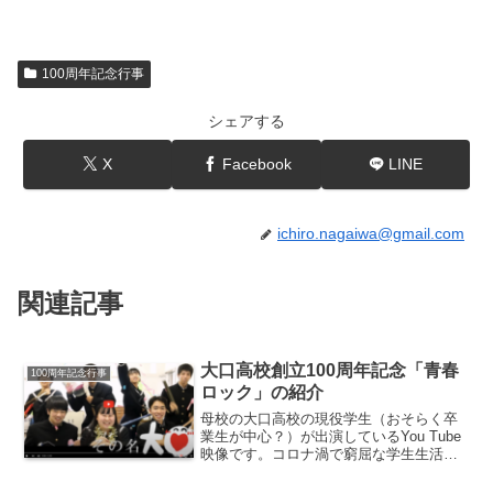
100周年記念行事
シェアする
X
Facebook
LINE
ichiro.nagaiwa@gmail.com
関連記事
大口高校創立100周年記念「青春
100周年記念行事
ロック」の紹介
母校の大口高校の現役学生（おそらく卒
業生が中心？）が出演しているYou Tube
映像です。コロナ渦で窮屈な学生生活を
強いられた卒業生が中心になって、思い
っきりハッチャケて校歌を歌っていま