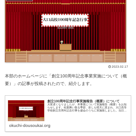
2023.02.17
本部のホームページに「創立100周年記念事業実施について（概
要）」の記事が投稿されたので、紹介します。
創立100周年記念行事実施報告（概要）について
大変遅くなりましたが、本事業について実施報告（概要）をお知
らせします。枯葉舞い散る季節、折しも晴天に恵まれ、大口高等
学校創立百周年記念行事を盛会のうちに実施致しました。当日の
スケジュール（実績）は次のとおりです。 実施日：令和4年11月
26...
okuchi-dousoukai.org